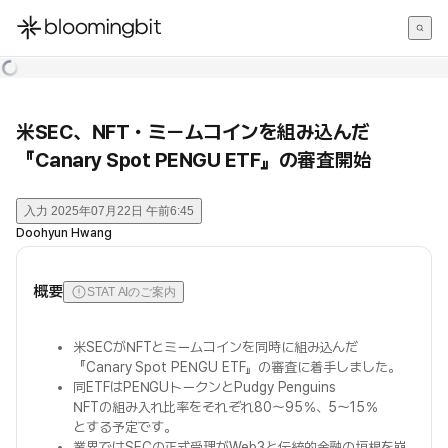
한국어
English
日本語
米SEC、NFT・ミームコインを組み込んだ
『Canary Spot PENGU ETF』の審査開始
入力
2025年07月22日 午前6:45
Doohyun Hwang
概要
STAT AIのご案内
米SECがNFTとミームコインを同時に組み込んだ
『Canary Spot PENGU ETF』の審査に着手しました。
同ETFはPENGUトークンとPudgy Penguins
NFTの組み入れ比率をそれぞれ80～95％、5～15％
とする予定です。
業界ではSECの正式受理がWeb3と伝統的金融の垣根を崩