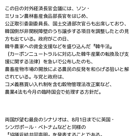
この日の対外経済長官会議には、ソン・
ミリョン農林畜産食品部長官をはじめ、
公正取引委副委員長、国土交通部次官らも出席しており、
韓国側が非関税障壁のうち譲歩する項目を調整したとの見
方も出ている。政府がこの日、
韓牛農家への資金支援などを盛り込んだ『韓牛法』
（カーボンニュートラルに対応した韓牛産業の転換及び支
援に関する法律）を急いで公布したのも、
農畜産物市場の開放による農民の反発を和らげる狙いと解
されている。与党と政府は、
コメ義務買い入れ制を含む穀物管理法改正案など、
農業4法も今月の臨時国会で処理する方針だ。
両国が望む最良のシナリオは、8月1日までに英国・
シンガポール・ベトナムなどと同様の
『協議妥結共同声明』を発表することである。