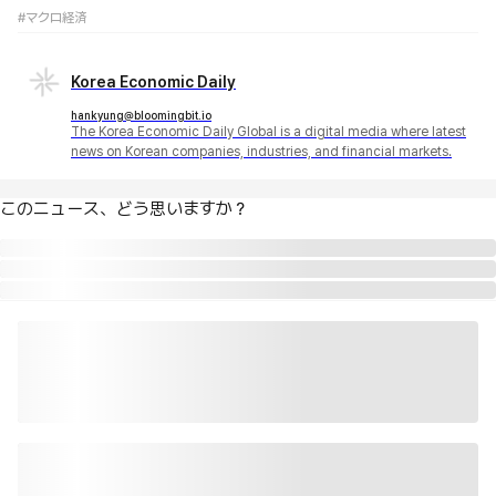
#マクロ経済
Korea Economic Daily
hankyung@bloomingbit.io
The Korea Economic Daily Global is a digital media where latest
news on Korean companies, industries, and financial markets.
このニュース、どう思いますか？