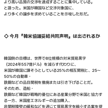
より高い品質の交渉を達成することに集中している」
と語った。米国が韓国など交渉対象国に、
より多くの譲歩を求めていることを示唆した形だ。
◇ 今月『韓米協議妥結共同声明』は出されるか
韓国側の目標は、世界で8位規模の対米貿易黒字
（2024年557億ドル）を減らす代わりに、
米国が韓国に課そうとしている25％の相互関税と、25～
50％の自動車・
鉄鋼などの品目関税を撤廃または引き下げることだ。
そのため、造船・
鉄鋼など韓国が戦略的優位にある産業分野で米国と協力す
る一方、米国産エネルギーの追加購入、
非関税障壁の緩和などを通じて貿易黒字を縮小する案を提