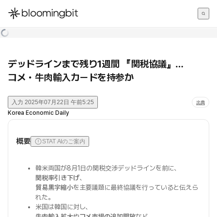
한국어
English
日本語
デッドラインまで残り1週間 『関税協議』…
コメ・牛肉輸入カードを持参か
入力
2025年07月22日 午前5:25
出典
Korea Economic Daily
概要
STAT AIのご案内
韓米両国が8月1日の関税交渉デッドラインを前に、
関税率引き下げ
、
貿易黒字縮小
を主要議題に最終協議を行っていると伝えら
れた。
米国は韓国に対し、
牛肉輸入拡大
や
コメ市場の追加開放
など、