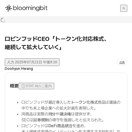
한국어
English
日本語
ロビンフッドCEO「トークン化対応株式、
継続して拡大していく」
入力
2025年07月21日 午後9:10
出典
Doohyun Hwang
概要
STAT AIのご案内
ロビンフッドが最近導入した
トークン化株式
商品は議論の
中でも未上場企業への拡大計画を表明した。
同商品は実際の
持分
や
議決権
は提供せず、
SECは
証券規制
の順守を強調したと伝えられた。
ロビンフッドは
DeFi商品統合
を進め、
未上場株式市場のイノベーションを主導する方針を示した