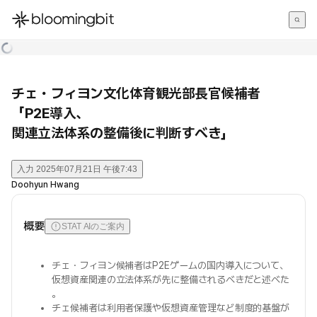
한국어
English
日本語
チェ・フィヨン文化体育観光部長官候補者
「P2E導入、
関連立法体系の整備後に判断すべき」
入力
2025年07月21日 午後7:43
Doohyun Hwang
概要
STAT AIのご案内
チェ・フィヨン候補者はP2Eゲームの国内導入について、
仮想資産関連の立法体系が先に整備されるべきだと述べた
。
チェ候補者は利用者保護や仮想資産管理など制度的基盤が