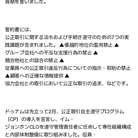
貢献を誓いました。
誓約書には、
公正取引に関する法令および手続き遵守のための7つの実
践課題が含まれました。 ▲優越的地位の濫用禁止 ▲
グループ会社への不当な支援行為の禁止 ▲
競合他社との談合の禁止 ▲
従業員への公正取引違反行為についての指示・幇助の禁止
▲顧客への正確な情報提供 ▲
協力会社との取引において公正な取引の追求、などです。
ドゥナムは先立って2月、公正取引自主遵守プログラム
（CP）の導入を宣言し、イム・
ジョンホンCLOを遵守管理責任者に任命して専任組織構成
と内部体制整備に取り組みました。役員・