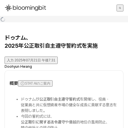
한국어
English
日本語
ドゥナム、
2025年公正取引自主遵守誓約式を実施
入力
2025年07月21日 午後7:31
Doohyun Hwang
概要
STAT AIのご案内
ドゥナムが
公正取引自主遵守誓約式
を開催し、役員・
従業員と共に仮想資産市場の健全な成長に貢献する意志を
表明しました。
今回の誓約式には、
公正取引に関する法令遵守
や優越的地位の濫用防止、
競合他社との談合防止、