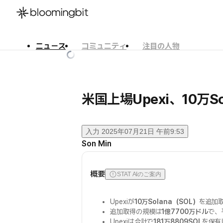
ニュース
コミュニティ
注目の人物
한국어
English
日本語
米国上場Upexi、10万S
入力
2025年07月21日 午前9:53
Son Min
概要
STAT AIのご案内
Upexiが
10万Solana（SOL）
を追加
追加取得の規模は
1億7700万ドル
で、
Upexiは合計で
181万8809SOL
を保有