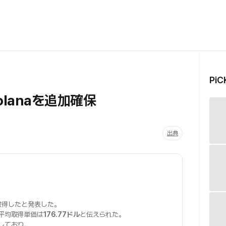
Pi
olanaを追加確保
出典
取得したと発表した。
平均取得単価は
176.77ドル
と伝えられた。
しており、