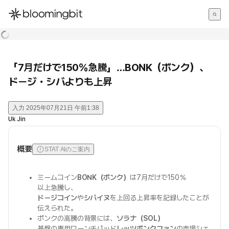
한국어
English
日本語
「7月だけで150％急騰」…BONK（ボンク）、
ドージ・シバよりも上昇
入力
2025年07月21日 午前1:38
Uk Jin
概要
STAT AIのご案内
ミームコイン
BONK（ボンク）
は7月だけで150％
以上急騰し、
ドージコイン
や
シバイヌ
を上回る上昇率を記録したことが
伝えられた。
ボンクの高騰の背景には、
ソラナ（SOL）
基盤の専用ローンチパッド
レッツボンクファン
の市場シェ