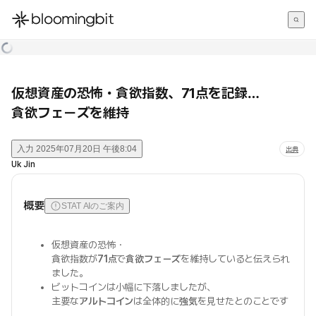
한국어
English
日本語
仮想資産の恐怖・貪欲指数、71点を記録…
貪欲フェーズを維持
入力
2025年07月20日 午後8:04
出典
Uk Jin
概要
STAT AIのご案内
仮想資産の恐怖・
貪欲指数が
71点
で
貪欲フェーズ
を維持していると伝えられ
ました。
ビットコインは小幅に下落しましたが、
主要な
アルトコイン
は全体的に
強気
を見せたとのことです
。