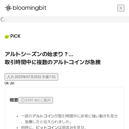
한국어
English
日本語
PiCK
アルトシーズンの始まり？…
取引時間中に複数のアルトコインが急騰
入力
2025年07月20日 午後7:01
Uk Jin
概要
STAT AIのご案内
一部の
アルトコイン
が取引時間中に非常に強い動きを見せ
、急騰したと伝えられました。
同時に、
ビットコイン
は弱含みを見せ、