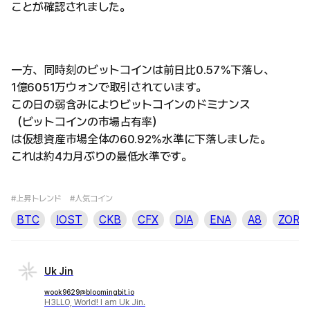
ことが確認されました。
一方、同時刻のビットコインは前日比0.57％下落し、
1億6051万ウォンで取引されています。
この日の弱含みによりビットコインのドミナンス
（ビットコインの市場占有率）
は仮想資産市場全体の60.92％水準に下落しました。
これは約4カ月ぶりの最低水準です。
#上昇トレンド
#人気コイン
BTC
IOST
CKB
CFX
DIA
ENA
A8
ZORA
Uk Jin
wook9629@bloomingbit.io
H3LLO, World! I am Uk Jin.