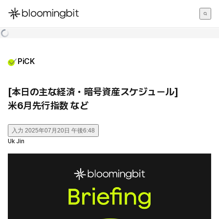
한국어
English
日本語
PiCK
[本日の主な経済・暗号資産スケジュール]
米6月先行指数 など
入力
2025年07月20日 午後6:48
Uk Jin