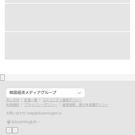
韓国経済メディアグループ
おしらせ
記者一覧
コミュニティ運営ポリシー
利用規約
プライバシーポリシー
倫理規範・青少年保護ポリシー
お問い合わせ
help@bloomingbit.io