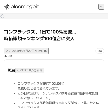
한국어
English
日本語
コンフラックス、1日で100%高騰…
時価総額ランキング100位台に突入
入力
2025年07月20日 午後6:45
出典
Uk Jin
概要
STAT AIのご案内
コンフラックスが
1日で102.06%
急騰
したと伝えられています。
この日の急騰でコンフラックスは
時価総額11億ドルを記録
したと報じられました。
コンフラックスが
時価総額ランキング81位
に上昇したと伝
えられています。