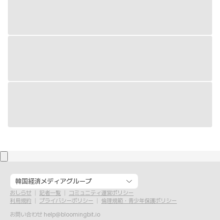
韓国経済メディアグループ
おしらせ
記者一覧
コミュニティ運営ポリシー
利用規約
プライバシーポリシー
倫理規範・青少年保護ポリシー
お問い合わせ
help@bloomingbit.io