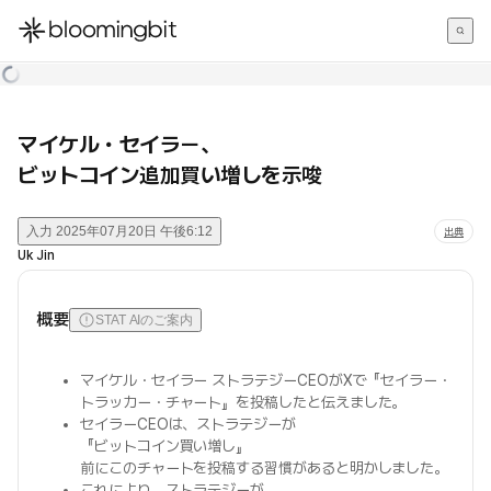
한국어
English
日本語
マイケル・セイラー、
ビットコイン追加買い増しを示唆
入力
2025年07月20日 午後6:12
出典
Uk Jin
概要
STAT AIのご案内
マイケル・セイラー ストラテジーCEOがXで『セイラー・
トラッカー・チャート』を投稿したと伝えました。
セイラーCEOは、ストラテジーが
『ビットコイン買い増し』
前にこのチャートを投稿する習慣があると明かしました。
これにより、ストラテジーが