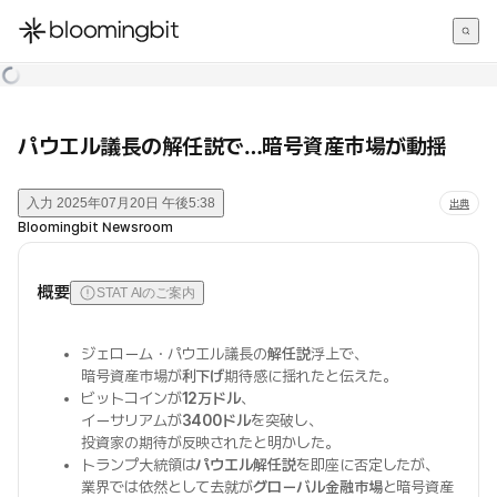
한국어
English
日本語
パウエル議長の解任説で…暗号資産市場が動揺
入力
2025年07月20日 午後5:38
出典
Bloomingbit Newsroom
概要
STAT AIのご案内
ジェローム・パウエル議長の
解任説
浮上で、
暗号資産市場が
利下げ
期待感に揺れたと伝えた。
ビットコインが
12万ドル
、
イーサリアムが
3400ドル
を突破し、
投資家の期待が反映されたと明かした。
トランプ大統領は
パウエル解任説
を即座に否定したが、
業界では依然として去就が
グローバル金融市場
と暗号資産