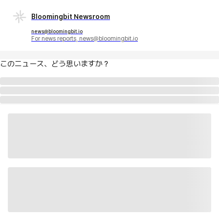
Bloomingbit Newsroom
news@bloomingbit.io
For news reports, news@bloomingbit.io
このニュース、どう思いますか？