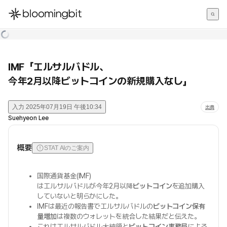
한국어
English
日本語
IMF「エルサルバドル、
今年2月以降ビットコインの新規購入なし」
入力
2025年07月19日 午後10:34
出典
Suehyeon Lee
概要
STAT AIのご案内
国際通貨基金(IMF)
はエルサルバドルが今年2月以降
ビットコイン
を追加購入
していないと明らかにした。
IMFは最近の報告書でエルサルバドルの
ビットコイン保有
量増加
は複数のウォレットを統合した結果だと伝えた。
これはエルサルバドル大統領と
ビットコイン事務局
による