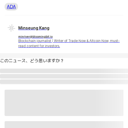
ADA
Minseung Kang
minriver@bloomingbit.io
Blockchain journalist | Writer of Trade Now & Altcoin Now, must-
read content for investors.
このニュース、どう思いますか？