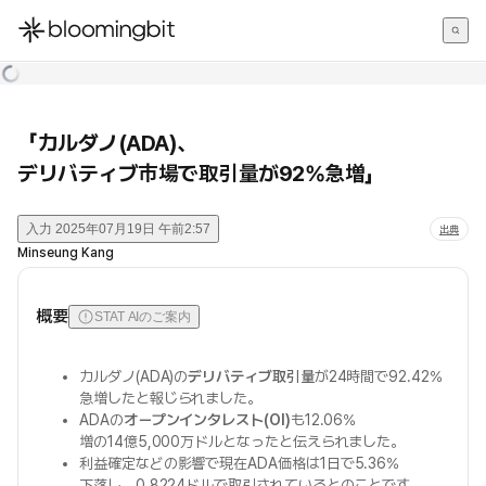
한국어
English
日本語
「カルダノ(ADA)、
デリバティブ市場で取引量が92%急増」
入力
2025年07月19日 午前2:57
出典
Minseung Kang
概要
STAT AIのご案内
カルダノ(ADA)の
デリバティブ取引量
が24時間で92.42%
急増したと報じられました。
ADAの
オープンインタレスト(OI)
も12.06%
増の14億5,000万ドルとなったと伝えられました。
利益確定などの影響で現在ADA価格は1日で5.36%
下落し、0.8224ドルで取引されているとのことです。