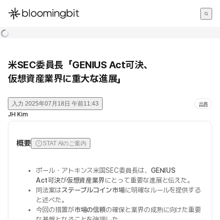
한국어
English
日本語
米SEC委員長「GENIUS Act可決、
仮想資産業界に重大な進展」
入力
2025年07月18日 午前11:43
出典
JH Kim
概要
STAT AIのご案内
ポール・アトキンス米国SEC委員長は、
GENIUS
Act可決
が
仮想資産業界
にとって重要な進展と伝えた。
同法案は
ステーブルコイン市場
に明確なルールを提供する
と述べた。
今回の措置が
市場の信頼
の確保と業界の成熟に向けた重要
な基盤となることを強調した。