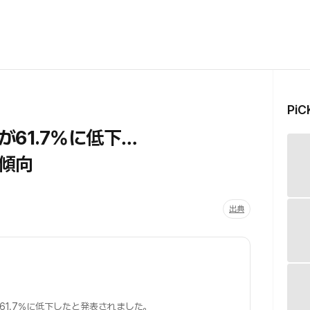
Pi
61.7%に低下…
傾向
出典
61.7％に低下したと発表されました。