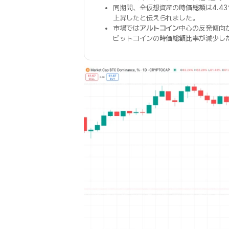
同期間、全仮想資産の
時価総額
は4.
上昇したと伝えられました。
市場では
アルトコイン
中心の反発傾向
ビットコインの
時価総額比率
が減少し