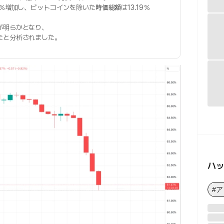
43％増加し、ビットコインを除いた
時価総額
は13.19％
が明らかとなり、
たと分析されました。
ハ
#