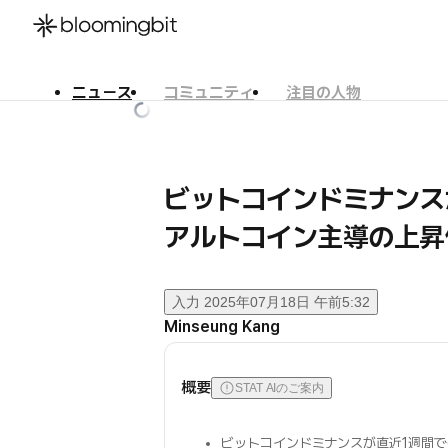
ニュース
コミュニティ
注目の人物
한국어
English
日本語
ビットコインドミナンスが
アルトコイン主導の上昇
入力
2025年07月18日 午前5:32
Minseung Kang
概要
STAT AIのご案内
ビットコインドミナンスが直近1週間で