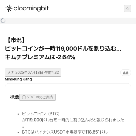
한국어
English
日本語
【市況】
ビットコインが一時119,000ドルを割り込む…
キムチプレミアムは-2.64％
入力
2025年07月18日 午前4:32
出典
Minseung Kang
概要
STAT AIのご案内
ビットコイン（BTC）
が
119,000ドル
台を一時的に割り込んだと報じられました
。
BTCはバイナンスUSDT市場基準で
118,851ドル