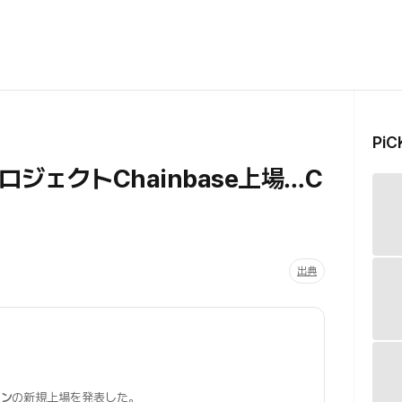
Pi
ジェクトChainbase上場…C
出典
クン
の新規上場を発表した。