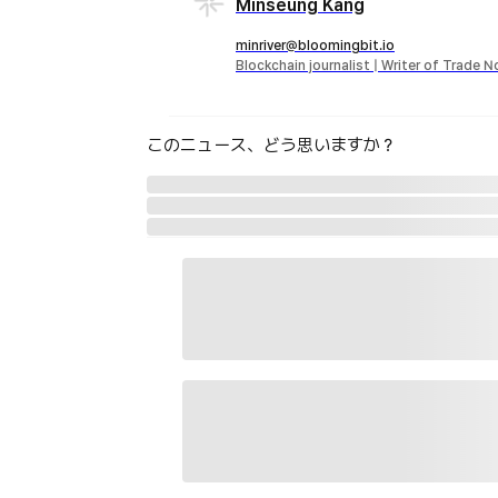
Minseung Kang
minriver@bloomingbit.io
Blockchain journalist | Writer of Trade 
このニュース、どう思いますか？