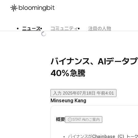
ニュース
コミュニティ
注目の人物
한국어
English
日本語
バイナンス、AIデータプロ
40%急騰
入力
2025年07月18日 午前4:01
Minseung Kang
概要
STAT AIのご案内
バイナンスが
Chainbase（C）トー