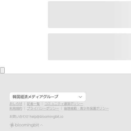
韓国経済メディアグループ
おしらせ
記者一覧
コミュニティ運営ポリシー
利用規約
プライバシーポリシー
倫理規範・青少年保護ポリシー
お問い合わせ
help@bloomingbit.io