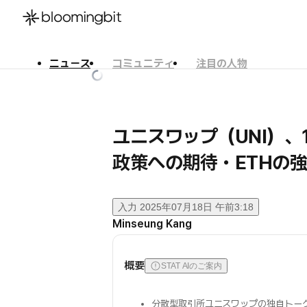
ニュース
コミュニティ
注目の人物
한국어
English
日本語
ユニスワップ（UNI）、1
政策への期待・ETHの
入力
2025年07月18日 午前3:18
Minseung Kang
概要
STAT AIのご案内
分散型取引所ユニスワップの独自トー