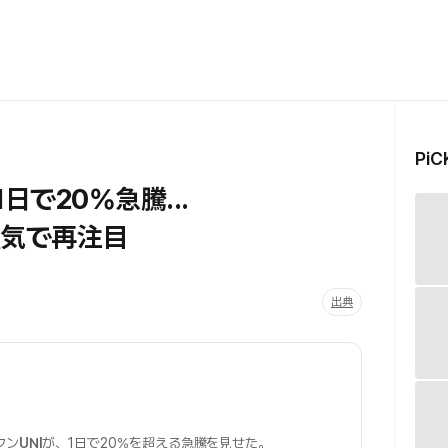
Pi
日で20%急騰...
強気で再注目
出典
クン
UNI
が、1日で20%を超える急騰を見せた。