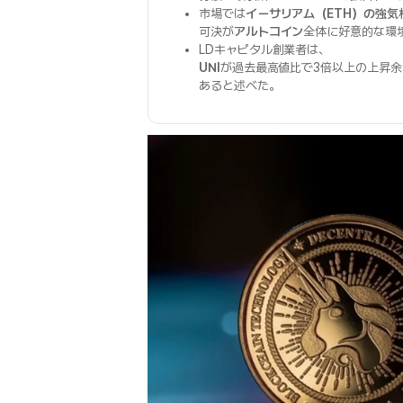
市場では
イーサリアム（ETH）の強気
可決が
アルトコイン
全体に好意的な環
LDキャピタル創業者は、
UNI
が過去最高値比で3倍以上の上昇
あると述べた。