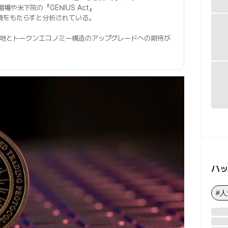
相場
や米下院の『GENIUS Act』
境をもたらすと分析されている。
余地とトークンエコノミー構造のアップグレードへの期待が
ハ
#