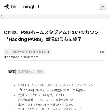
한국어
English
日本語
Chiliz、PSGホームスタジアムでのハッカソン
「Hacking PARIS」盛況のうちに終了
入力
2025年07月18日 午前12:11
出典
Bloomingbit Newsroom
概要
STAT AIのご案内
ChilizはフランスPSGホームスタジアムのハッカソン
「Hacking PARIS」を成功裡に終えたと発表した。
受賞プロジェクトは今後、Chiliz
Chain基盤エコシステムに直接統合され、
実用テストが行われる予定だと伝えた。
Chiliz CEOは「Web3はもはや概念ではなく、