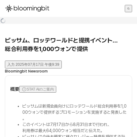
한국어
English
日本語
ビッサム、ロッテワールドと提携イベント…
総合利用券を1,000ウォンで提供
入力
2025年07月17日 午後9:39
Bloomingbit Newsroom
概要
STAT AIのご案内
ビッサムは新規会員向けにロッテワールド総合利用券を1,0
00ウォンで提供するプロモーションを実施すると発表した
。
このイベントは7月17日から8月31日まで行われ、
利用券は最大64,000ウォン相当だと伝えた。
ビッサムは今後も顧客に様々なレジャー特典を提供する計