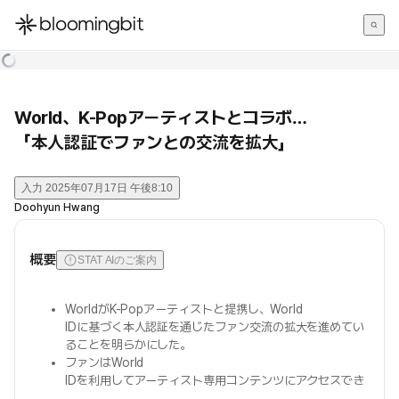
한국어
English
日本語
World、K-Popアーティストとコラボ…
「本人認証でファンとの交流を拡大」
入力
2025年07月17日 午後8:10
Doohyun Hwang
概要
STAT AIのご案内
WorldがK-Popアーティストと提携し、World
IDに基づく本人認証を通じたファン交流の拡大を進めてい
ることを明らかにした。
ファンはWorld
IDを利用してアーティスト専用コンテンツにアクセスでき
、