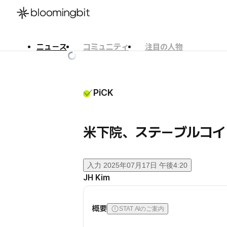
ニュース
コミュニティ
注目の人物
한국어
English
日本語
PiCK
米下院、ステーブルコイン
入力
2025年07月17日 午後4:20
JH Kim
概要
STAT AIのご案内