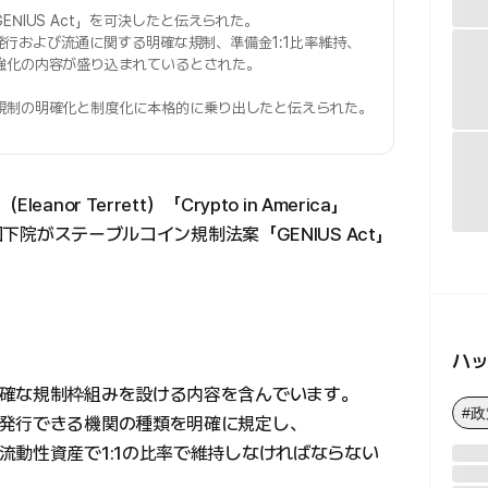
NIUS Act」を可決したと伝えられた。
イン発行および流通に関する明確な規制、準備金1:1比率維持、
強化の内容が盛り込まれているとされた。
規制の明確化と制度化に本格的に乗り出したと伝えられた。
or Terrett）「Crypto in America」
国下院がステーブルコイン規制法案「GENIUS Act」
ハ
確な規制枠組みを設ける内容を含んでいます。
#政
発行できる機関の種類を明確に規定し、
流動性資産で1:1の比率で維持しなければならない