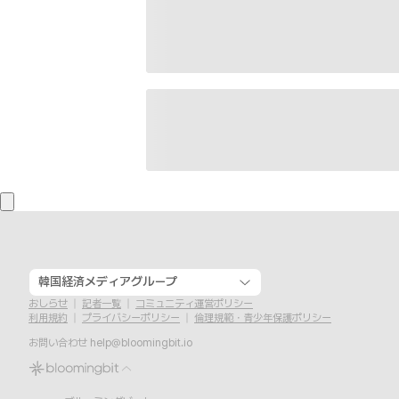
韓国経済メディアグループ
おしらせ
記者一覧
コミュニティ運営ポリシー
利用規約
プライバシーポリシー
倫理規範・青少年保護ポリシー
お問い合わせ
help@bloomingbit.io