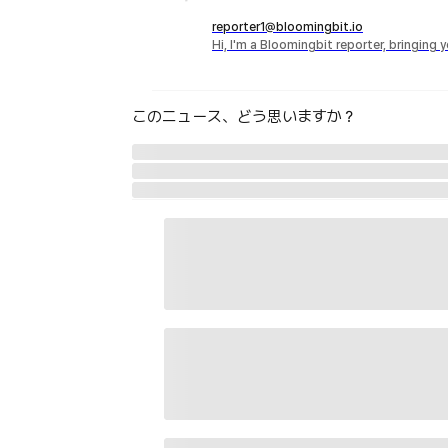
reporter1@bloomingbit.io
Hi, I'm a Bloomingbit reporter, bringing
このニュース、どう思いますか？