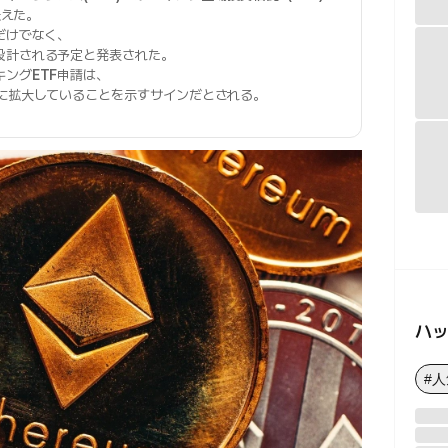
伝えた。
だけでなく、
設計される予定と発表された。
キング
ETF
申請は、
に拡大していることを示すサインだとされる。
ハ
#