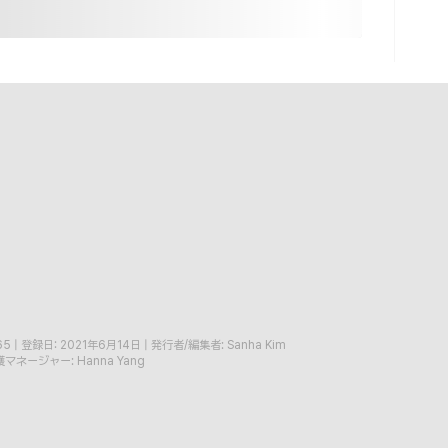
65
|
登録日: 2021年6月14日
|
発行者/編集者: Sanha Kim
マネージャー: Hanna Yang