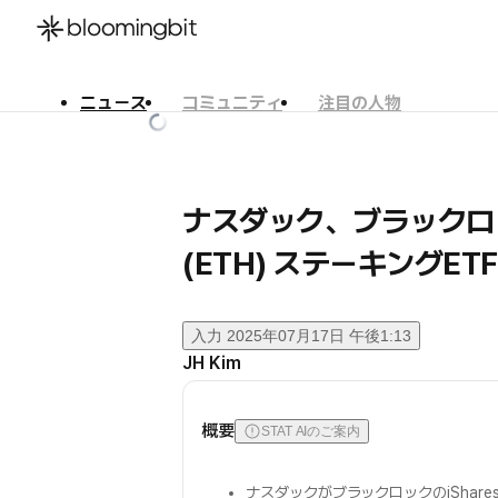
ニュース
コミュニティ
注目の人物
한국어
English
日本語
ナスダック、ブラックロック
(ETH) ステーキングET
入力
2025年07月17日 午後1:13
JH Kim
概要
STAT AIのご案内
ナスダックがブラックロックのiShare