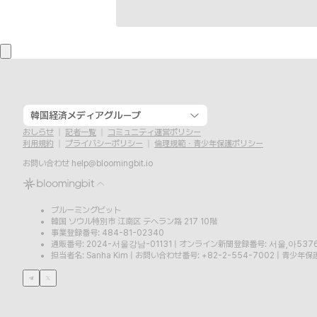
韓国経済メディアグループ
おしらせ
記者一覧
コミュニティ運営ポリシー
利用規約
プライバシーポリシー
倫理規範・青少年保護ポリシー
お問い合わせ
help@bloomingbit.io
ブルーミングビット
韓国 ソウル特別市 江南区 テヘラン路 217 10階
事業登録番号: 484-81-02340
通販番号: 2024-서울강남-01131
|
オンライン新聞登録番号: 서울,아537
担当者名: Sanha Kim
|
お問い合わせ番号: +82-2-554-7002
|
青少年保護