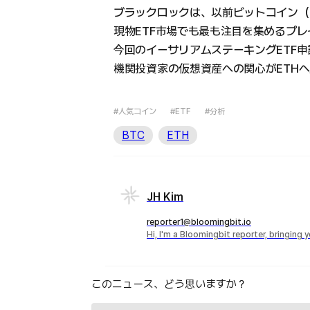
ブラックロックは、以前ビットコイン（
現物ETF市場でも最も注目を集めるプ
今回のイーサリアムステーキングETF申
機関投資家の仮想資産への関心がETH
#人気コイン
#ETF
#分析
BTC
ETH
JH Kim
reporter1@bloomingbit.io
Hi, I'm a Bloomingbit reporter, bringing
このニュース、どう思いますか？