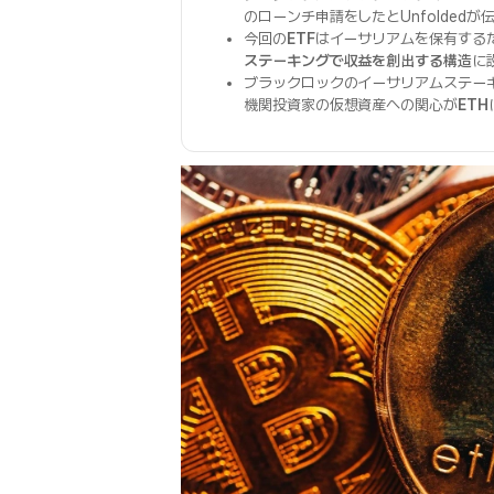
のローンチ申請をしたとUnfoldedが
今回の
ETF
はイーサリアムを保有する
ステーキングで収益を創出する構造
に
ブラックロックのイーサリアムステー
機関投資家の仮想資産への関心が
ETH