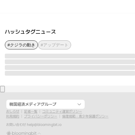
ハッシュタグニュース
#クジラの動き
#アップデート
韓国経済メディアグループ
おしらせ
記者一覧
コミュニティ運営ポリシー
利用規約
プライバシーポリシー
倫理規範・青少年保護ポリシー
お問い合わせ
help@bloomingbit.io