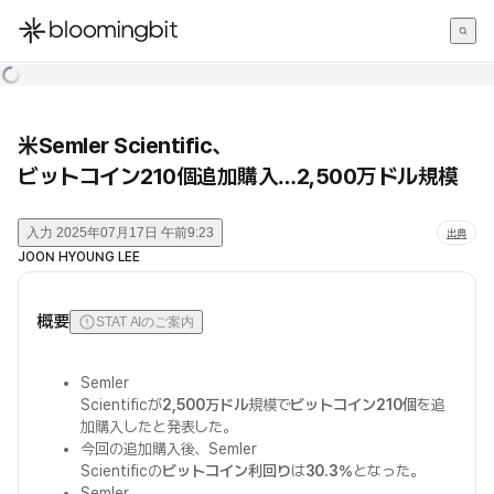
한국어
English
日本語
米Semler Scientific、
ビットコイン210個追加購入…2,500万ドル規模
入力
2025年07月17日 午前9:23
出典
JOON HYOUNG LEE
概要
STAT AIのご案内
Semler
Scientificが
2,500万ドル
規模で
ビットコイン210個
を追
加購入したと発表した。
今回の追加購入後、Semler
Scientificの
ビットコイン利回り
は
30.3%
となった。
Semler