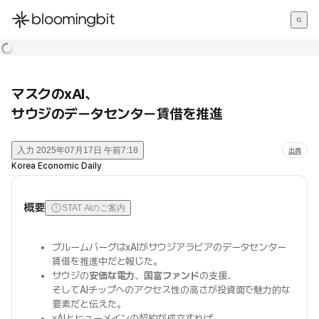
한국어
English
日本語
マスクのxAI、
サウジのデータセンター賃借を推進
入力
2025年07月17日 午前7:18
出典
Korea Economic Daily
概要
STAT AIのご案内
ブルームバーグはxAIがサウジアラビアのデータセンター
賃借を推進中だと報じた。
サウジの
安価な電力
、
国富ファンド
の支援、
そしてAIチップへのアクセス性の高さが投資面で魅力的な
要素だと伝えた。
xAIとヒューメインの契約が成立すれば、