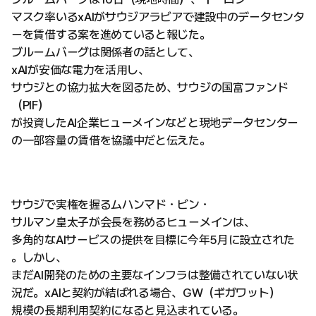
マスク率いるxAIがサウジアラビアで建設中のデータセンタ
ーを賃借する案を進めていると報じた。
ブルームバーグは関係者の話として、
xAIが安価な電力を活用し、
サウジとの協力拡大を図るため、サウジの国富ファンド
（PIF）
が投資したAI企業ヒューメインなどと現地データセンター
の一部容量の賃借を協議中だと伝えた。
サウジで実権を握るムハンマド・ビン・
サルマン皇太子が会長を務めるヒューメインは、
多角的なAIサービスの提供を目標に今年5月に設立された
。しかし、
まだAI開発のための主要なインフラは整備されていない状
況だ。xAIと契約が結ばれる場合、GW（ギガワット）
規模の長期利用契約になると見込まれている。