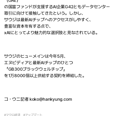
（UAE）
の国富ファンドが支援するAI企業G42ともデータセンター
取引に向けて接触してきたという。しかし、
サウジは最新AIチップへのアクセスがしやすく、
豊富な資本を有する点で、
xAIにとってより魅力的な選択肢と見なされている。
サウジのヒューメインは今年5月、
エヌビディアと最新AIチップのひとつ
「GB300ブラックウェルチップ」
を1万8000個以上供給する契約を締結した。
コ・ウニ記者 koko@hankyung.com
#マクロ経済
#アップデート