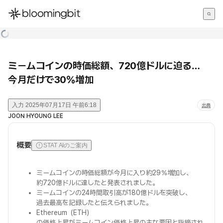
한국어
English
日本語
ミームコインの時価総額、720億ドルに迫る…
今月だけで30％増加
入力
2025年07月17日 午前6:18
出典
JOON HYOUNG LEE
概要
STAT AIのご案内
ミームコインの時価総額が今月に入り約29％増加し、
約720億ドルに達したと発表されました。
ミームコインの24時間取引高が180億ドルを突破し、
過去最高を記録したと伝えられました。
Ethereum（ETH）
の価格上昇がミームコイン価格上昇の主な要因と指摘され