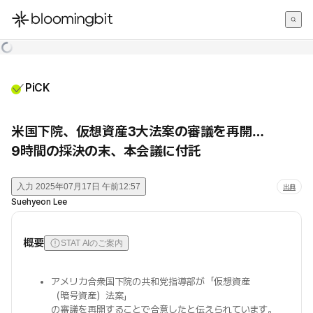
한국어
English
日本語
PiCK
米国下院、仮想資産3大法案の審議を再開…
9時間の採決の末、本会議に付託
入力
2025年07月17日 午前12:57
出典
Suehyeon Lee
概要
STAT AIのご案内
アメリカ合衆国下院の共和党指導部が「仮想資産
（暗号資産）法案」
の審議を再開することで合意したと伝えられています。