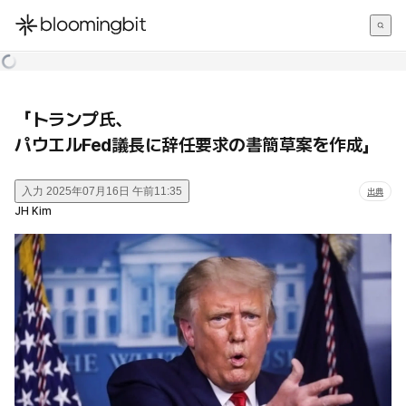
한국어
English
日本語
「トランプ氏、
パウエルFed議長に辞任要求の書簡草案を作成」
入力
2025年07月16日 午前11:35
出典
JH Kim