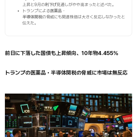
上昇と9月の
利下げ
見通しがやや高まったと述べた。
トランプによる
医薬品
・
半導体関税
の脅威にも関連株価は大きく反応しなかったと
伝えた。
前日に下落した国債も上昇傾向、10年物4.455%
トランプの医薬品・半導体関税の脅威に市場は無反応