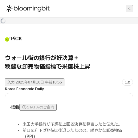
한국어
English
日本語
PiCK
ウォール街の銀行が好決算＋
穏健な卸売物価指標で米国株上昇
入力
2025年07月16日 午前10:55
出典
Korea Economic Daily
概要
STAT AIのご案内
米国大手銀行が予想を上回る
決算
を発表したと伝えた。
前日に利下げ期待は後退したものの、緩やかな
卸売物価
（PPI）