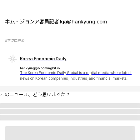
キム・ジョンア客員記者 kja@hankyung.com
#マクロ経済
Korea Economic Daily
hankyung@bloomingbit.io
The Korea Economic Daily Global is a digital media where latest
news on Korean companies, industries, and financial markets.
このニュース、どう思いますか？