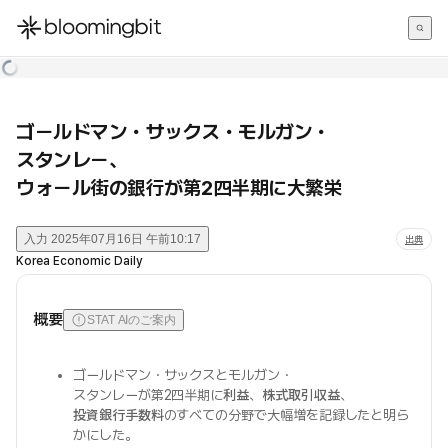
한국어
English
日本語
ゴールドマン・サックス・モルガン・
スタンレー、
ウォール街の銀行が第2四半期に大繁栄
入力
2025年07月16日 午前10:17
出典
Korea Economic Daily
概要
STAT AIのご案内
ゴールドマン・サックスとモルガン・
スタンレーが第2四半期に
利益
、
株式取引収益
、
投資銀行手数料
のすべての分野で大幅増を記録したと明ら
かにした。