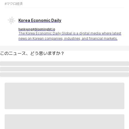
#マクロ経済
Korea Economic Daily
hankyung@bloomingbit.io
The Korea Economic Daily Global is a digital media where latest
news on Korean companies, industries, and financial markets.
このニュース、どう思いますか？