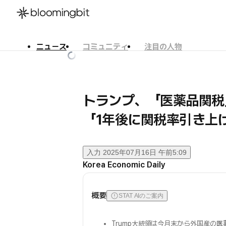
ニュース
コミュニティ
注目の人物
한국어
English
日本語
トランプ、「医薬品関税
「1年後に関税率引き上
入力
2025年07月16日 午前5:09
Korea Economic Daily
概要
STAT AIのご案内
Trump大統領は今月末から外国産の
医