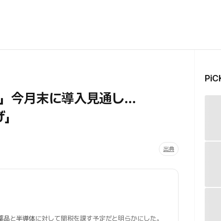
Pi
」今月末に導入見通し…
げ」
出典
薬品
と
半導体
に対して関税を課す予定だと明らかにした。