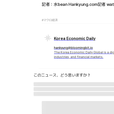
記者：水bean Hankyung.com記者 wate
#マクロ経済
Korea Economic Daily
hankyung@bloomingbit.io
The Korea Economic Daily Global is a d
industries, and financial markets.
このニュース、どう思いますか？