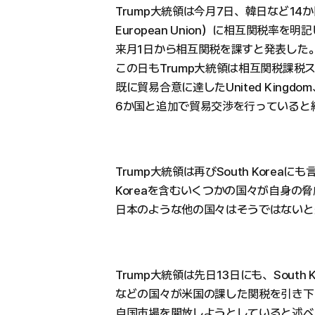
Trump大統領は今月7日、韓日など14
European Union）に相互関税率を
来月1日から相互関税を課すと発表した
この日もTrump大統領は相互関税課税
既に貿易合意に達したUnited Kingdom
6か国と追加で貿易交渉を行っていると
Trump大統領は再びSouth Koreaに
Koreaを含むいくつかの国々が自身の
日本のような他の国々はそうではないと
Trump大統領は先日13日にも、South Kore
などの国々が米国の課した関税を引き下
自国市場を開放しようとしていると述べ