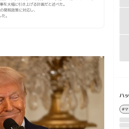
率
を大幅に引き上げる計画だと述べた。
は米国の関税政策に対応し、
した。
ハ
#