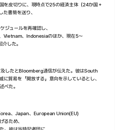
か国を皮切りに、現時点で25の経済主体（24か国＋
明記した書簡を送り、
。
スケジュールを再確認し、
、Vietnam、Indonesiaのほか、現在5～
紹介した。
も言及したとBloomberg通信が伝えた。彼はSouth
脅威に貿易を「開放する」意向を示しているとし、
述べた。
a、Japan、European Union(EU)
げるため、
た。彼は当時記者団に