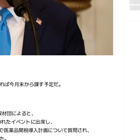
れば今月末から課す予定だ。
同取材団によると、
で行われたイベントに出席し、
会見で医薬品関税導入計画について質問され、
た。