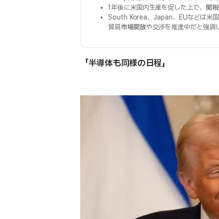
1年後に米国内生産を促した上で、
関税
South Korea、Japan、EUなど
貿易
市場開放
や交渉を推進中だと強調
「半導体も同様の日程」