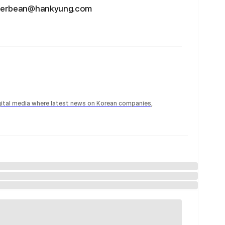
rbean@hankyung.com
igital media where latest news on Korean companies,