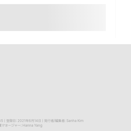
65
|
登録日: 2021年6月14日
|
発行者/編集者: Sanha Kim
マネージャー: Hanna Yang