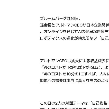
ブルームバーグは16日、
孫会長とアルトマンCEOが日本企業関
、オンラインを通じてAIの発展が想像
ロボティクスの進化が絶え間ない「自己
アルトマンCEOは拡大による収益減少
「AIのコストが下がれば下がるほど、よ
「AIのコストを10分の1にすれば、人
知能への需要は本当に莫大なもののよう
この日の2人の対話テーマは「自己複製