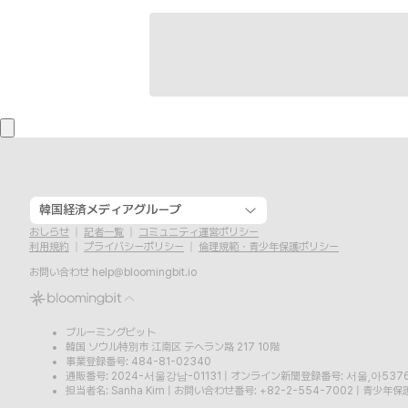
韓国経済メディアグループ
おしらせ
記者一覧
コミュニティ運営ポリシー
利用規約
プライバシーポリシー
倫理規範・青少年保護ポリシー
お問い合わせ
help@bloomingbit.io
ブルーミングビット
韓国 ソウル特別市 江南区 テヘラン路 217 10階
事業登録番号: 484-81-02340
通販番号: 2024-서울강남-01131
|
オンライン新聞登録番号: 서울,아537
担当者名: Sanha Kim
|
お問い合わせ番号: +82-2-554-7002
|
青少年保護