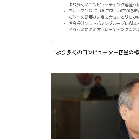
より多くの
コンピューティング容量
を
アルトマンCEOは
AIコスト
が下がるほ
知能への
需要
が非常に大きいと明らか
孫会長はソフトバンクグループに
AI
それらのための
オペレーティングシス
「より多くのコンピューター容量の構