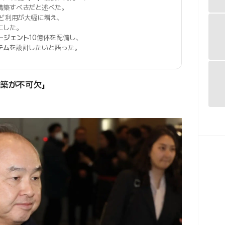
構築すべきだと述べた。
ど利用が大幅に増え、
にした。
エージェント
10億体を配備し、
テム
を設計したいと語った。
築が不可欠」