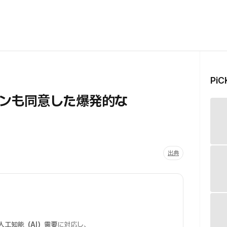
Pi
ンも同意した爆発的な
出典
人工知能（AI）需要
に対応し、