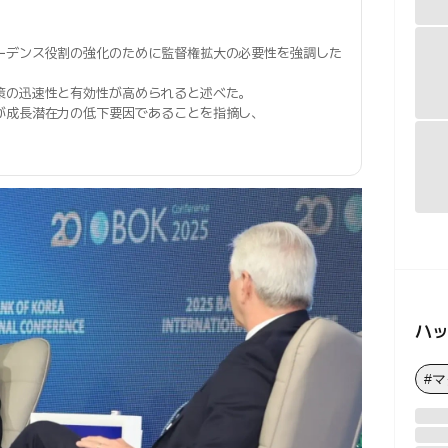
ーデンス役割の強化のために監督権拡大の必要性を強調した
策の迅速性と有効性が高められると述べた。
が成長潜在力の低下要因であることを指摘し、
ハ
#