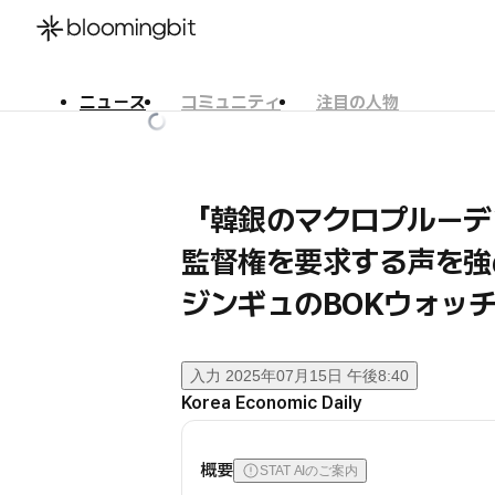
ニュース
コミュニティ
注目の人物
한국어
English
日本語
「韓銀のマクロプルーデ
監督権を要求する声を強
ジンギュのBOKウォッチ
入力
2025年07月15日 午後8:40
Korea Economic Daily
概要
STAT AIのご案内