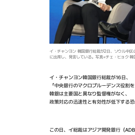
イ・チャンヨン 韓国銀行総裁が2日、ソウル中区の
に出席し、発言している。写真=チェ・ヒョク 韓
イ・チャンヨン韓国銀行総裁が16日、
「中央銀行のマクロプルーデンス役割を
韓銀は主要国と異なり監督権がなく、
政策対応の迅速性と有効性が低下する恐
この日、イ総裁はアジア開発銀行（ADB