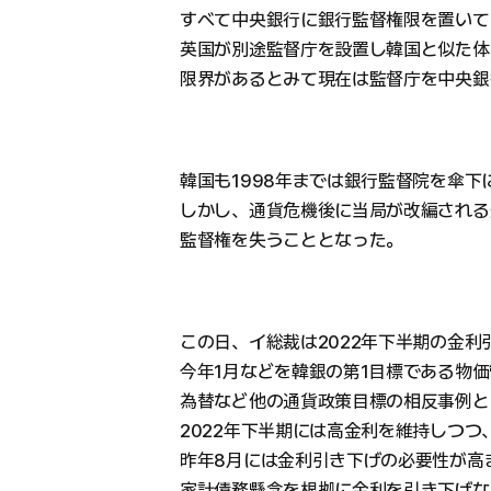
すべて中央銀行に銀行監督権限を置いて
英国が別途監督庁を設置し韓国と似た体
限界があるとみて現在は監督庁を中央銀
韓国も1998年までは銀行監督院を傘
しかし、通貨危機後に当局が改編される
監督権を失うこととなった。
この日、イ総裁は2022年下半期の金利
今年1月などを韓銀の第1目標である物
為替など他の通貨政策目標の相反事例と
2022年下半期には高金利を維持しつ
昨年8月には金利引き下げの必要性が高
家計債務懸念を根拠に金利を引き下げな