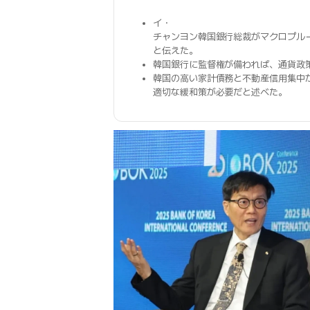
イ・
チャンヨン韓国銀行総裁がマクロプル
と伝えた。
韓国銀行に監督権が備われば、通貨政
韓国の高い家計債務と不動産信用集中
適切な緩和策が必要だと述べた。