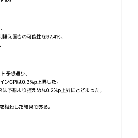
と、
据え置きの可能性を97.4%、
。
スト予想通り、
ンCPIは0.3%p上昇した。
Iは予想より控えめな0.2%p上昇にとどまった。
を相殺した結果である。