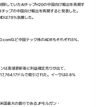
限していたAIチップH20の中国向け輸出を再開す
08チップの中国向け輸出を再開すると発表した。
MDは7.9%急騰した。
、JD.comなど中国テック株のADRもそれぞれ5%、
コインは高値更新後に利益確定売りが出て、
7,764.17ドルで取引された。イーサは0.8%
米国最大の銀行であるJPモルガン・