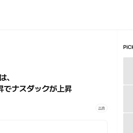
Pi
は、
上昇でナスダックが上昇
出典