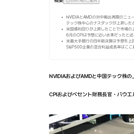
概要
STAT AIのご案内
NVIDIAとAMDの対中輸出再開のニュ
テック株中心のナスダックが上昇した
米国債利回りが上昇したことで市場の
6月のCPIは予想に近い水準だったと
米最大手銀行の四半期決算は予想を上
S&P500企業の混合利益成長率はこ
NVIDIAおよびAMDと中国テック株の
CPIおよびベセント財務長官・パウ