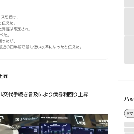
ースを受け、
と伝えた。
上昇幅は限定され、
述べた。
回ったが、
こ最近の四半期で最も低い水準になったと伝えた。
上昇
エル交代手続き言及により債券利回り上昇
ハ
#