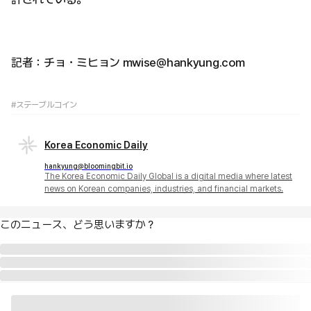
記者：チョ・ミヒョン mwise@hankyung.com
#ステーブルコイン
Korea Economic Daily
hankyung@bloomingbit.io
The Korea Economic Daily Global is a digital media where latest
news on Korean companies, industries, and financial markets.
このニュース、どう思いますか？