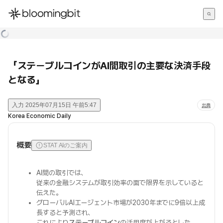
한국어
English
日本語
「ステーブルコインがAI間取引の主要な決済手段
となる」
入力
2025年07月15日 午前5:47
出典
Korea Economic Daily
概要
STAT AIのご案内
AI間の取引では、
従来の金融システムが取引効率の面で限界を示していると
伝えた。
グローバルAIエージェント市場が2030年までに9倍以上成
長すると予測され、
これにより
ステーブルコイン
の活用度が上がるとした。