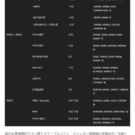
国内主要機関のウォン建てステーブルコイン・ティッカー商標権の登録状況／出典＝