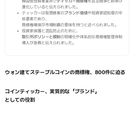
韓国仮想資産業界で
ティッカー商標権
を巡る競争と紛争が
激化していると伝えられました。
ティッカーは仮想資産の
ブランド価値
や投資家認知度の中
核要素であり、
商標権確保が市場制覇の意味を持つと述べられました。
投資家保護と混乱防止のために、
取引所ポリシーと規制
の明確化や体系的な商標権管理体制
導入が急務と伝えられました。
ウォン建てステーブルコインの商標権、800件に迫る
コインティッカー、実質的な「ブランド」
としての役割