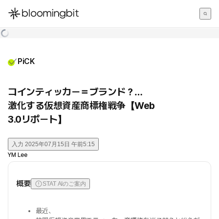
한국어
English
日本語
PiCK
コインティッカー＝ブランド？…
激化する仮想資産商標権戦争【Web
3.0リポート】
入力
2025年07月15日 午前5:15
YM Lee
概要
STAT AIのご案内
最近、