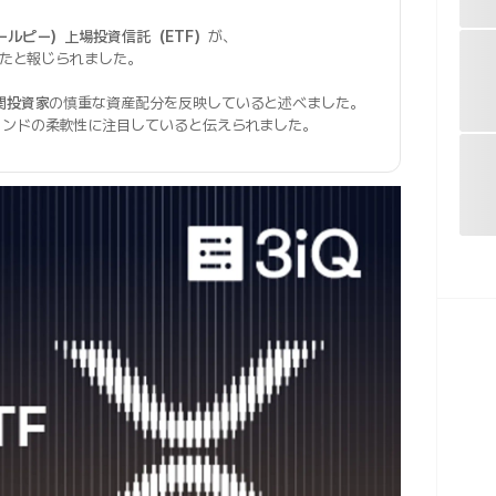
ールピー）上場投資信託（ETF）
が、
たと報じられました。
関投資家
の慎重な資産配分を反映していると述べました。
ァンドの柔軟性に注目していると伝えられました。