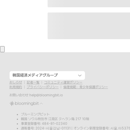
韓国経済メディアグループ
おしらせ
記者一覧
コミュニティ運営ポリシー
利用規約
プライバシーポリシー
倫理規範・青少年保護ポリシー
お問い合わせ
help@bloomingbit.io
ブルーミングビット
韓国 ソウル特別市 江南区 テヘラン路 217 10階
事業登録番号: 484-81-02340
通販番号: 2024-서울강남-01131
|
オンライン新聞登録番号: 서울,아537