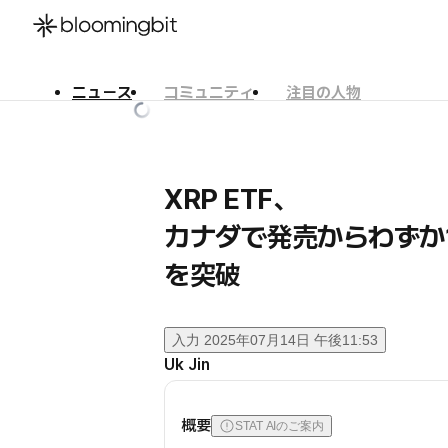
ニュース
コミュニティ
注目の人物
한국어
English
日本語
XRP ETF、
カナダで発売からわずか1
を突破
入力
2025年07月14日 午後11:53
Uk Jin
概要
STAT AIのご案内