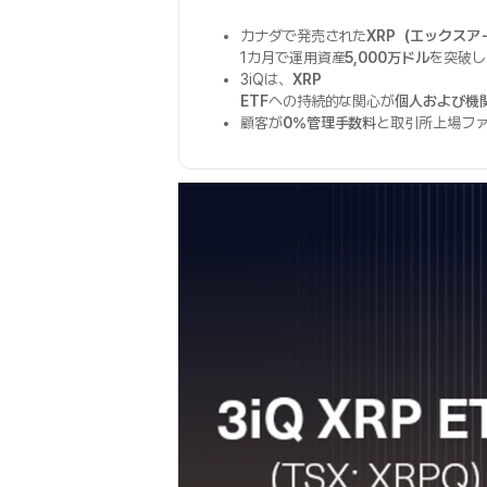
カナダで発売された
XRP（エックスア
1カ月で運用資産
5,000万ドル
を突破し
3iQは、
XRP
ETF
への持続的な関心が
個人および機
顧客が
0%管理手数料
と取引所上場フ