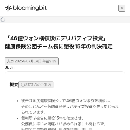
한국어
English
日本語
「46億ウォン横領後にデリバティブ投資」
健康保険公団チーム長に懲役15年の判決確定
入力
2025年07月14日 午後9:39
Uk Jin
概要
STAT AIのご案内
被告は国民健康保険公団で
46億ウォン余り
を横領し、
そのほとんどを
仮想資産デリバティブ投資
で失ったと伝え
られています。
裁判所は被告に
懲役15年
を確定させ、
公務員に準じた清廉さが求められるにも関わらず、
計画的に巨額を横領した点を指摘しました。