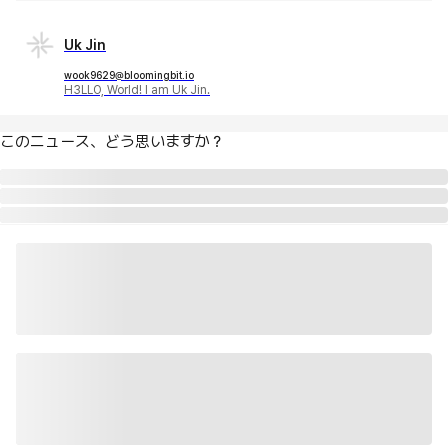
Uk Jin
wook9629@bloomingbit.io
H3LLO, World! I am Uk Jin.
このニュース、どう思いますか？