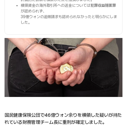
横領資金の海外取引所への送金については
犯罪収益隠匿罪
が認められず、
39億ウォンの追徴請求も認められなかったと明らかにしま
した。
国民健康保険公団で46億ウォン余りを横領した疑いが持た
れている財務管理チーム長に重刑が確定しました。