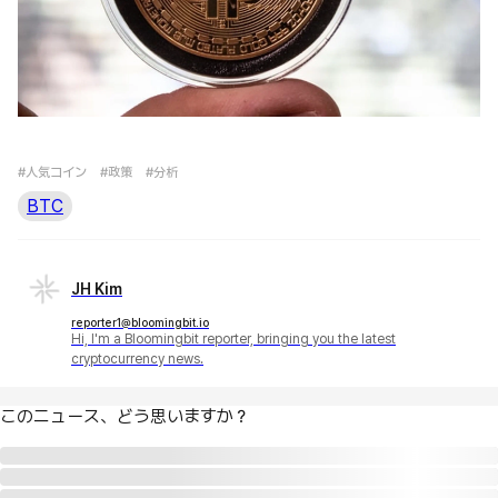
#人気コイン
#政策
#分析
BTC
JH Kim
reporter1@bloomingbit.io
Hi, I'm a Bloomingbit reporter, bringing you the latest
cryptocurrency news.
このニュース、どう思いますか？