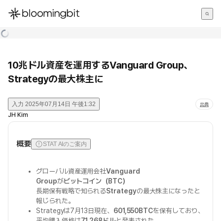
한국어
English
日本語
10兆ドル資産を運用するVanguard Group、
Strategyの最大株主に
入力
2025年07月14日 午後1:32
出典
JH Kim
概要
STAT AIのご案内
グローバル資産運用会社
Vanguard
Group
が
ビットコイン（BTC）
長期保有戦略で知られる
Strategy
の最大株主になったと
報じられた。
Strategyは7月13日現在、
601,550BTC
を保有しており、
平均購入価格は
71,268ドル
と発表された。