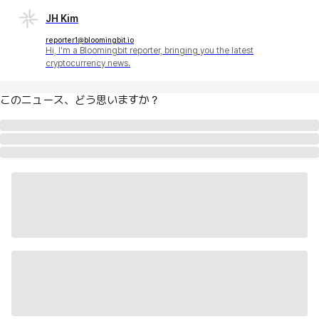
JH Kim
reporter1@bloomingbit.io
Hi, I'm a Bloomingbit reporter, bringing you the latest
cryptocurrency news.
このニュース、どう思いますか？