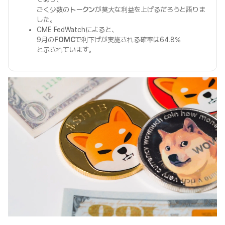
ごく少数の
トークン
が莫大な利益を上げるだろうと語りま
した。
CME FedWatchによると、
9月の
FOMC
で利下げが実施される確率は64.8%
と示されています。