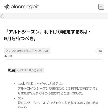
한국어
English
日本語
「アルトシーズン、利下げが確定する8月・
9月を待つべき」
入力
2025年07月13日 午後10:31
出典
Uk Jin
概要
STAT AIのご案内
Jack Yi LDキャピタル創設者は、
アルトコインシーズン
が来るためには
利下げ
が確定する8
月または9月まで待つ必要があると述べました。
彼は、
現在は
ダークホースプロジェクト
を追跡するのに良い時期
であり、