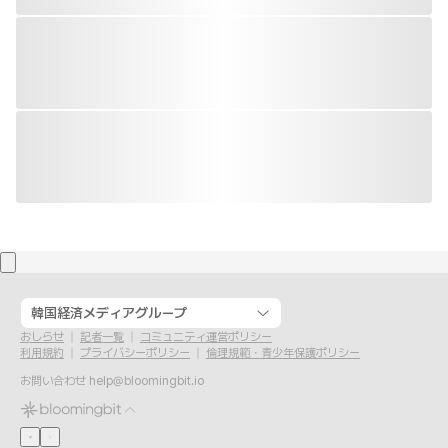
韓国経済メディアグループ
おしらせ
記者一覧
コミュニティ運営ポリシー
利用規約
プライバシーポリシー
倫理規範・青少年保護ポリシー
お問い合わせ
help@bloomingbit.io