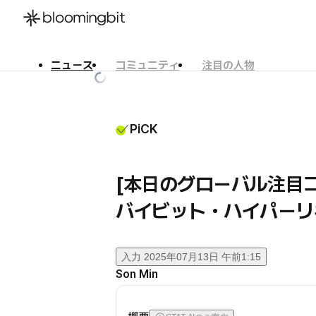
ニュース
コミュニティ
注目の人物
한국어
English
日本語
PiCK
[本日のグローバル注目コ
バイビット・ハイパーリ
入力
2025年07月13日 午前1:15
Son Min