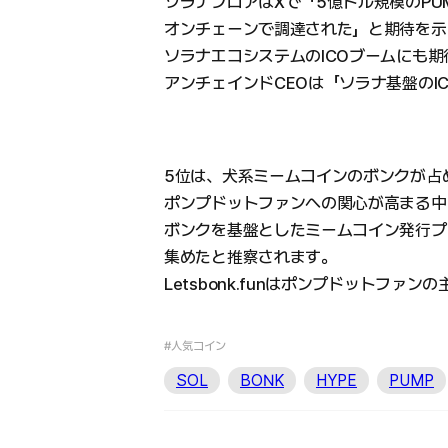
ソラナフロアはXで「5億ドル規模のPU
オンチェーンで調達された」と期待を示
ソラナエコシステムのICOブームにも
アンチェインドCEOは「ソラナ基盤のI
5位は、犬系ミームコインのボンクが占
ポンプドットファンへの関心が高まる中
ボンクを基盤としたミームコイン発行プラッ
集めたと推察されます。
Letsbonk.funはポンプドットファ
#人気コイン
SOL
BONK
HYPE
PUMP