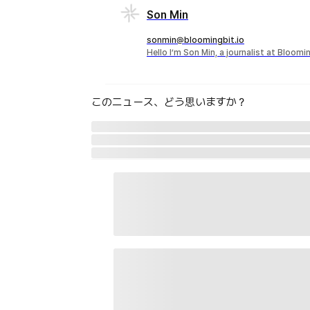
Son Min
sonmin@bloomingbit.io
Hello I’m Son Min, a journalist at Bloomi
このニュース、どう思いますか？