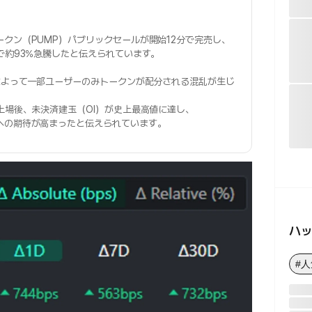
クン（PUMP）パブリックセールが開始12分で完売し、
で約93%急騰したと伝えられています。
によって一部ユーザーのみトークンが配分される混乱が生じ
上場後、未決済建玉（OI）が史上最高値に達し、
への期待が高まったと伝えられています。
ハ
#