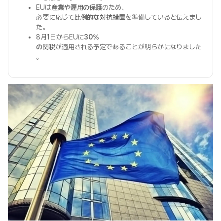
EUは
産業や雇用の保護
のため、
必要に応じて
比例的な対抗措置
を準備していると伝えまし
た。
8月1日からEUに
30%
の関税
が適用される予定であることが明らかになりました
。