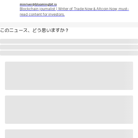
minriver@bloomingbit.io
Blockchain journalist | Writer of Trade Now & Altcoin Now, must-
read content for investors.
このニュース、どう思いますか？