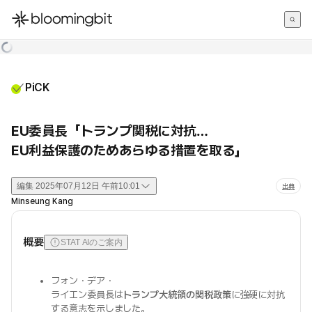
한국어
English
日本語
PiCK
EU委員長「トランプ関税に対抗…
EU利益保護のためあらゆる措置を取る」
編集
2025年07月12日 午前10:01
出典
Minseung Kang
概要
STAT AIのご案内
フォン・デア・
ライエン委員長は
トランプ大統領の関税政策
に強硬に対抗
する意志を示しました。