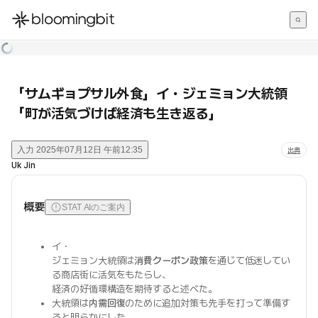
한국어
English
日本語
「サムギョプサル外食」イ・ジェミョン大統領
「町が活気づけば経済も生き返る」
入力
2025年07月12日 午前12:35
出典
Uk Jin
概要
STAT AIのご案内
イ・
ジェミョン大統領は
消費クーポン政策
を通じて低迷してい
る商店街に活気をもたらし、
経済の好循環構造を期待すると述べた。
大統領は
内需回復
のために追加対策も先手を打って準備す
ると明らかにした。