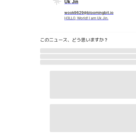
Uk Jin
wook9629@bloomingbit.io
H3LLO, World! I am Uk Jin.
このニュース、どう思いますか？