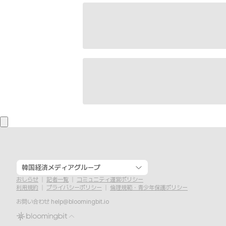
韓国経済メディアグループ
おしらせ
記者一覧
コミュニティ運営ポリシー
利用規約
プライバシーポリシー
倫理規範・青少年保護ポリシー
お問い合わせ
help@bloomingbit.io