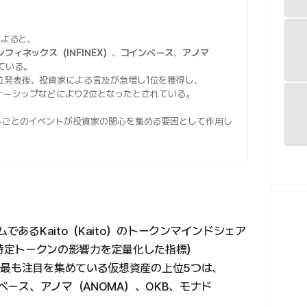
によると、
ンフィネックス（INFINEX）
、
コインベース
、
アノマ
ている。
位発表後、投資家による言及が急増し1位を獲得し、
パートナーシップなどにより2位となったとされている。
トごとのイベントが投資家の関心を集める要因として作用し
であるKaito（Kaito）のトークンマインドシェア
市場で特定トークンの影響力を定量化した指標）
で最も注目を集めている仮想資産の上位5つは、
ンベース、アノマ（ANOMA）、OKB、モナド