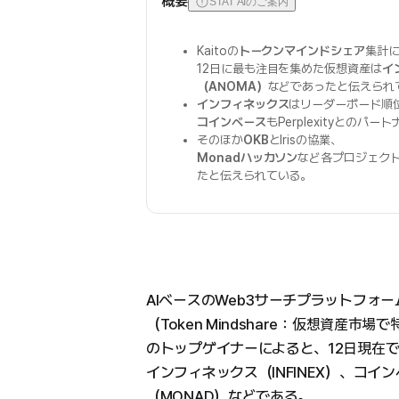
概要
STAT AIのご案内
Kaitoの
トークンマインドシェア
集計
12日に最も注目を集めた仮想資産は
イ
（ANOMA）
などであったと伝えられ
インフィネックス
はリーダーボード順
コインベース
もPerplexityとの
そのほか
OKB
とIrisの協業、
Monadハッカソン
など各プロジェク
たと伝えられている。
AIベースのWeb3サーチプラットフォーム
（Token Mindshare：仮想資産
のトップゲイナーによると、12日現在
インフィネックス（INFINEX）、コイ
（MONAD）などである。