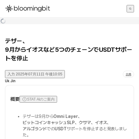
한국어
English
日本語
テザー、
9月からイオスなど5つのチェーンでUSDTサポー
トを停止
入力
2025年07月11日 午後10:05
出典
Uk Jin
概要
STAT AIのご案内
テザーは9月から
Omni Layer、
ビットコインキャッシュSLP、クサマ、イオス、
アルゴランド
での
USDT
サポートを停止すると発表しまし
た。