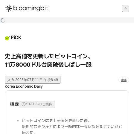
한국어
English
日本語
PiCK
史上高値を更新したビットコイン、
11万8000ドル台突破後しばし一服
入力
2025年07月11日 午後8:49
出典
Korea Economic Daily
概要
STAT AIのご案内
ビットコインは史上高値を更新した後、
短期的な売り圧力により一時的な一服状態を見せていると
伝えた。