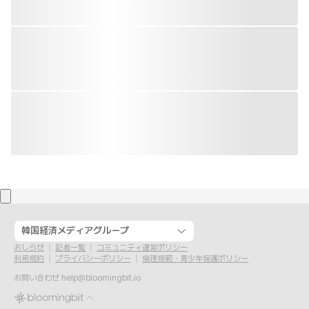
韓国経済メディアグループ
おしらせ
記者一覧
コミュニティ運営ポリシー
利用規約
プライバシーポリシー
倫理規範・青少年保護ポリシー
お問い合わせ
help@bloomingbit.io