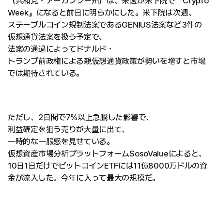
（共和党・アーカンソー州）は、来週が米下院で『Crypto
Week』になると前日に明らかにした。米下院は次週、
ステーブルコイン規制法案であるGENIUS法案など3件の
仮想通貨法案を扱う予定で、
法案の通過によってドナルド・
トランプ前政権による親仮想通貨政策が勢いを増すと市場
では期待されている。
ただし、2日間で7%以上急騰した影響で、
利益確定を狙う売りが大量に出て、
一時的な一服感を見せている。
仮想資産市場分析プラットフォームSosoValueによると、
10日1日だけでビットコインETFには11億8000万ドルの資
金が流入した。今年に入って最大の規模だ。