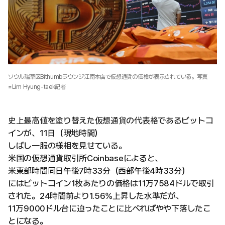
ソウル瑞草区Bithumbラウンジ江南本店で仮想通貨の価格が表示されている。写真
=Lim Hyung-taek記者
史上最高値を塗り替えた仮想通貨の代表格であるビットコ
インが、11日（現地時間）
しばし一服の様相を見せている。
米国の仮想通貨取引所Coinbaseによると、
米東部時間同日午後7時33分（西部午後4時33分）
にはビットコイン1枚あたりの価格は11万7584ドルで取引
された。24時間前より1.56%上昇した水準だが、
11万9000ドル台に迫ったことに比べればやや下落したこ
とになる。