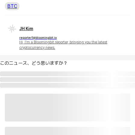
BTC
JH Kim
reporter1@bloomingbit.io
Hi, I'm a Bloomingbit reporter, bringing you the latest
cryptocurrency news.
このニュース、どう思いますか？